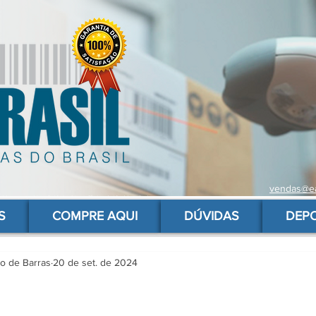
vendas@ea
 de barras para produtos, gs1, código brasileiro, ean 13 universal, código de barras barato
S
COMPRE AQUI
DÚVIDAS
DEP
go de Barras
20 de set. de 2024