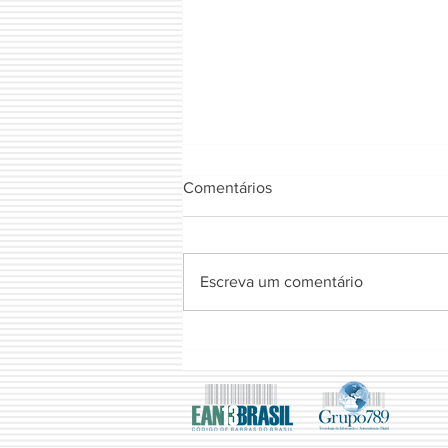
Comentários
FIOTA NATURAL
Escreva um comentário