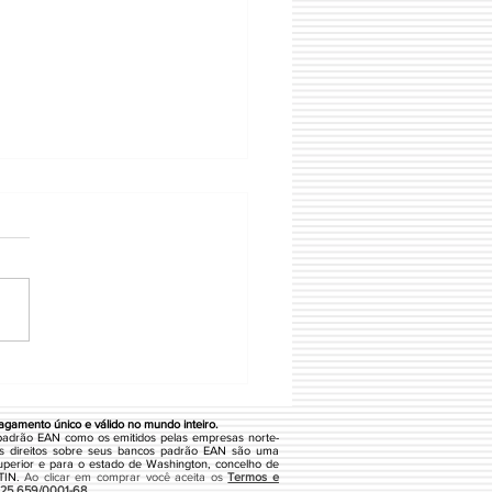
IONX IND E COM DE
TEMAS DE AUTOMACAO
A
gamento único e válido no mundo inteiro.
padrão EAN como os emitidos pelas empresas norte-
s direitos sobre seus bancos padrão EAN são uma
uperior e para o estado de Washington, concelho de
GTIN.
Ao clicar em comprar você aceita os
Termos e
.125.659/0001-68