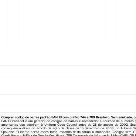
ECOMEX BRASIL
FUS
SIS
LTD
Comprar codigo de barras padrão EAN 13 com prefixo 744 e 789 Brasileiro. Sem anuidade, pa
EAN13Brasil.net é um gerador de códigos de barras e revendedor autorizado de números 
americanas que aderiram à Uniform Code Council antes de 28 de agosto de 2002. Seu
consequência direta do acordo de ação de classe de 15 dezembro de 2003, no Tribunal S
Spokane. O cliente aceita esses fatos, evitando desta forma o monopólio. Códigos sem 
Condições
e a
Política de Devoluções
.
Grupo 789 Tecnologia da Informação Ltda - CNPJ: 26