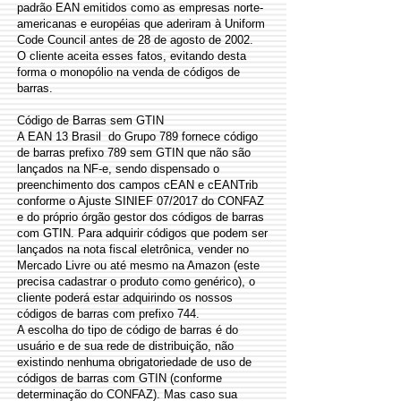
padrão EAN emitidos como as empresas norte-
americanas e européias que aderiram à Uniform
Code Council antes de 28 de agosto de 2002.
O cliente aceita esses fatos, evitando desta
forma o monopólio na venda de códigos de
barras.
​Código de Barras sem GTIN
A EAN 13 Brasil do Grupo 789 fornece código
de barras prefixo 789 sem GTIN que não são
lançados na NF-e, sendo dispensado o
preenchimento dos campos cEAN e cEANTrib
conforme o Ajuste SINIEF 07/2017 do CONFAZ
e do próprio órgão gestor dos códigos de barras
com GTIN. Para adquirir códigos que podem ser
lançados na nota fiscal eletrônica, vender no
Mercado Livre ou até mesmo na Amazon (este
precisa cadastrar o produto como genérico), o
cliente poderá estar adquirindo os nossos
códigos de barras com prefixo 744.
A escolha do tipo de código de barras é do
usuário e de sua rede de distribuição, não
existindo nenhuma obrigatoriedade de uso de
códigos de barras com GTIN (conforme
determinação do CONFAZ). Mas caso sua