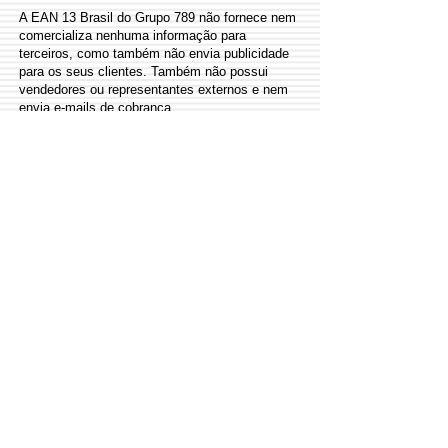
A EAN 13 Brasil do Grupo 789 não fornece nem
comercializa nenhuma informação para
terceiros, como também não envia publicidade
para os seus clientes. Também não possui
vendedores ou representantes externos e nem
envia e-mails de cobrança.
​Utilização de Domínios e Nomes
A EAN13Brasil.net e grupo789.com são
domínios registrados e o seu uso fora desta
plataforma não está autorizado.
Nós não vendemos fora do site, como também
não possuímos representantes que ofereçam os
nossos serviços.
Não nos responsabilizamos pelo uso indevido
de nossos nomes e serviços.
As nossas responsabilidades estão todas
descritas dentro de nossa plataforma, como
prestação de Serviços e produtos oferecidos ao
cliente final.