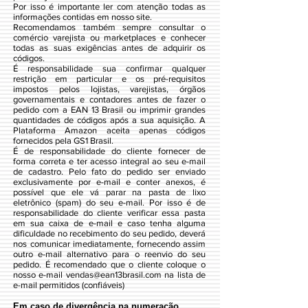
Por isso é importante ler com atenção todas as
informações contidas em nosso site.
Recomendamos também sempre consultar o
comércio varejista ou marketplaces e conhecer
todas as suas exigências antes de adquirir os
códigos.
É responsabilidade sua confirmar qualquer
restrição em particular e os pré-requisitos
impostos pelos lojistas, varejistas, órgãos
governamentais e contadores antes de fazer o
pedido com a EAN 13 Brasil ou imprimir grandes
quantidades de códigos após a sua aquisição. A
Plataforma Amazon aceita apenas códigos
fornecidos pela GS1 Brasil.
É de responsabilidade do cliente fornecer de
forma correta e ter acesso integral ao seu e-mail
de cadastro. Pelo fato do pedido ser enviado
exclusivamente por e-mail e conter anexos, é
possível que ele vá parar na pasta de lixo
eletrônico (spam) do seu e-mail. Por isso é de
responsabilidade do cliente verificar essa pasta
em sua caixa de e-mail e caso tenha alguma
dificuldade no recebimento do seu pedido, deverá
nos comunicar imediatamente, fornecendo assim
outro e-mail alternativo para o reenvio do seu
pedido. É recomendado que o cliente coloque o
nosso e-mail
vendas@ean13brasil.com
na lista de
e-mail permitidos (confiáveis)
Em caso de divergência na numeração