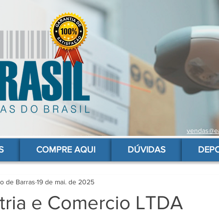
vendas@ea
 de barras para produtos, gs1, código brasileiro, ean 13 universal, código de barras barato
S
COMPRE AQUI
DÚVIDAS
DEP
go de Barras
19 de mai. de 2025
stria e Comercio LTDA