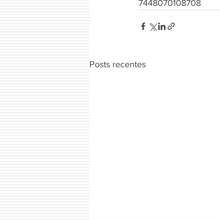
7448070108708
Posts recentes