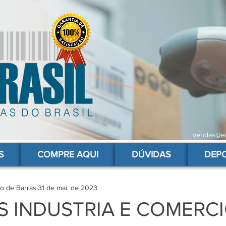
vendas@ea
 de barras para produtos, gs1, código brasileiro, ean 13 universal, código de barras barato
S
COMPRE AQUI
DÚVIDAS
DEP
go de Barras
31 de mai. de 2023
IS INDUSTRIA E COMERC