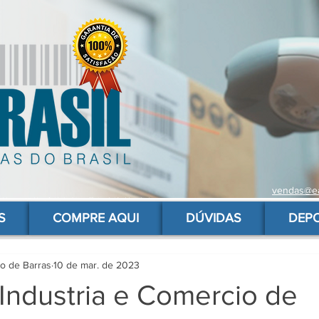
vendas@ea
 de barras para produtos, gs1, código brasileiro, ean 13 universal, código de barras barato
S
COMPRE AQUI
DÚVIDAS
DEP
go de Barras
10 de mar. de 2023
Industria e Comercio de