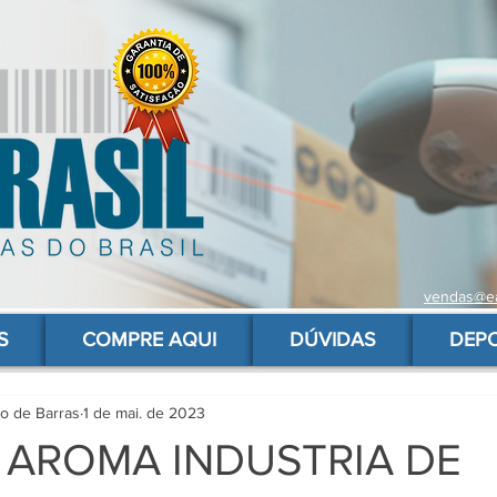
vendas@ea
 de barras para produtos, gs1, código brasileiro, ean 13 universal, código de barras barato
S
COMPRE AQUI
DÚVIDAS
DEP
go de Barras
1 de mai. de 2023
 AROMA INDUSTRIA DE