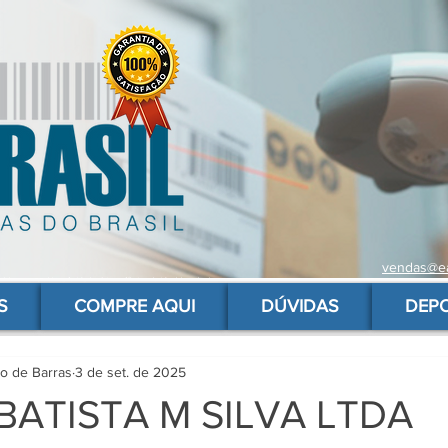
vendas@ea
 de barras para produtos, gs1, código brasileiro, ean 13 universal, código de barras barato
S
COMPRE AQUI
DÚVIDAS
DEP
go de Barras
3 de set. de 2025
BATISTA M SILVA LTDA