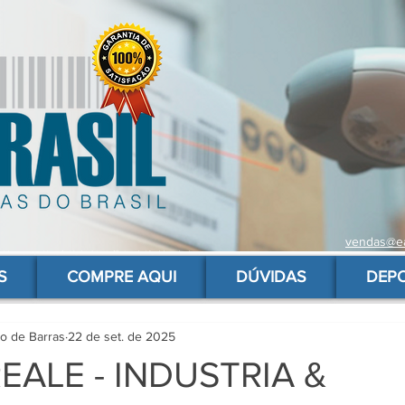
vendas@ea
 de barras para produtos, gs1, código brasileiro, ean 13 universal, código de barras barato
S
COMPRE AQUI
DÚVIDAS
DEP
go de Barras
22 de set. de 2025
EALE - INDUSTRIA &