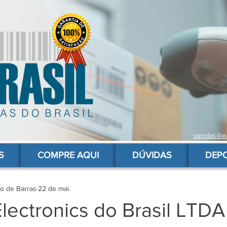
vendas@ea
 de barras para produtos, gs1, código brasileiro, ean 13 universal, código de barras barato
S
COMPRE AQUI
DÚVIDAS
DEP
go de Barras
22 de mai.
Electronics do Brasil LTDA