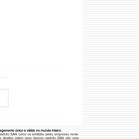
IONX IND E COM DE
TEMAS DE AUTOMACAO
A
gamento único e válido no mundo inteiro.
padrão EAN como os emitidos pelas empresas norte-
s direitos sobre seus bancos padrão EAN são uma