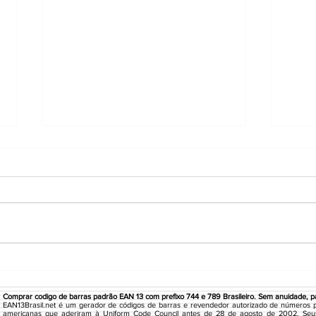
ECOMEX BRASIL
FUS
SIS
LTD
Comprar codigo de barras padrão EAN 13 com prefixo 744 e 789 Brasileiro. Sem anuidade, pa
EAN13Brasil.net é um gerador de códigos de barras e revendedor autorizado de números 
americanas que aderiram à Uniform Code Council antes de 28 de agosto de 2002. Seu