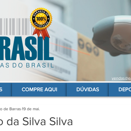
vendas@ea
 de barras para produtos, gs1, código brasileiro, ean 13 universal, código de barras barato
S
COMPRE AQUI
DÚVIDAS
DEP
go de Barras
19 de mai.
o da Silva Silva