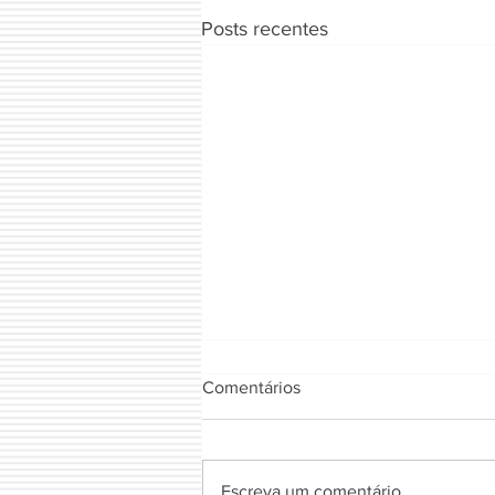
Posts recentes
Comentários
FIOTA NATURAL
Escreva um comentário