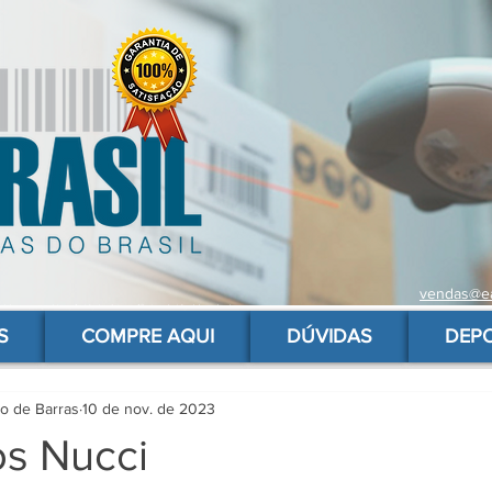
vendas@ea
 de barras para produtos, gs1, código brasileiro, ean 13 universal, código de barras barato
S
COMPRE AQUI
DÚVIDAS
DEP
go de Barras
10 de nov. de 2023
os Nucci