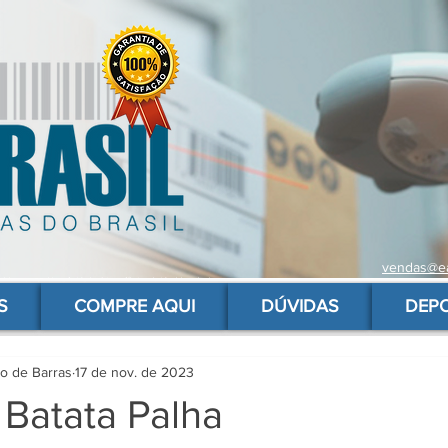
vendas@ea
 de barras para produtos, gs1, código brasileiro, ean 13 universal, código de barras barato
S
COMPRE AQUI
DÚVIDAS
DEP
go de Barras
17 de nov. de 2023
 Batata Palha