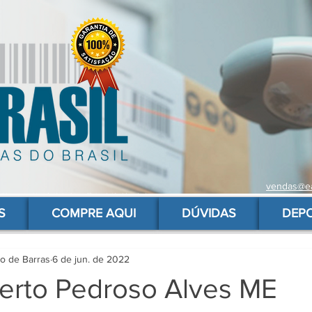
vendas@ea
 de barras para produtos, gs1, código brasileiro, ean 13 universal, código de barras barato
S
COMPRE AQUI
DÚVIDAS
DEP
go de Barras
6 de jun. de 2022
erto Pedroso Alves ME