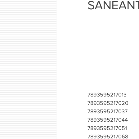
SANEANT
7893595217013
7893595217020
7893595217037
7893595217044
7893595217051
7893595217068