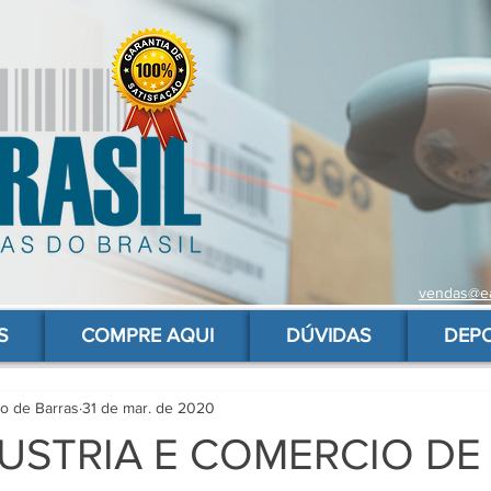
vendas@ea
 de barras para produtos, gs1, código brasileiro, ean 13 universal, código de barras barato
S
COMPRE AQUI
DÚVIDAS
DEP
go de Barras
31 de mar. de 2020
DUSTRIA E COMERCIO DE