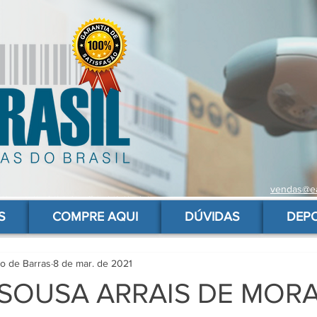
vendas@ea
 de barras para produtos, gs1, código brasileiro, ean 13 universal, código de barras barato
S
COMPRE AQUI
DÚVIDAS
DEP
go de Barras
8 de mar. de 2021
 SOUSA ARRAIS DE MORA