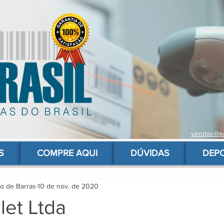
vendas@ea
 de barras para produtos, gs1, código brasileiro, ean 13 universal, código de barras barato
S
COMPRE AQUI
DÚVIDAS
DEP
go de Barras
10 de nov. de 2020
let Ltda