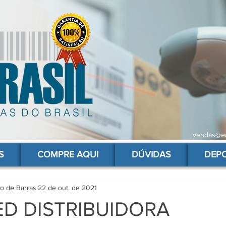
vendas@ea
 de barras para produtos, gs1, código brasileiro, ean 13 universal, código de barras barato
S
COMPRE AQUI
DÚVIDAS
DEP
go de Barras
22 de out. de 2021
D DISTRIBUIDORA