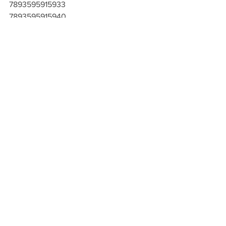
7893595915933
7893595915940
7893595915957
7893595915964
7893595915971
7893595915988
7893595915995
7893595916008
Ver tudo
Posts recentes