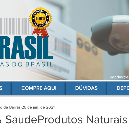
vendas@ea
 de barras para produtos, gs1, código brasileiro, ean 13 universal, código de barras barato
S
COMPRE AQUI
DÚVIDAS
DEP
go de Barras
26 de jan. de 2021
 & SaudeProdutos Naturai