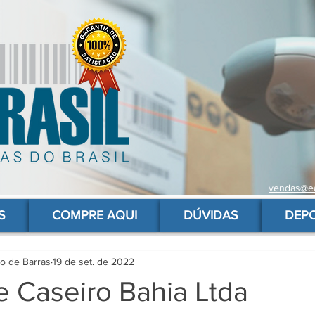
vendas@ea
 de barras para produtos, gs1, código brasileiro, ean 13 universal, código de barras barato
S
COMPRE AQUI
DÚVIDAS
DEP
go de Barras
19 de set. de 2022
e Caseiro Bahia Ltda