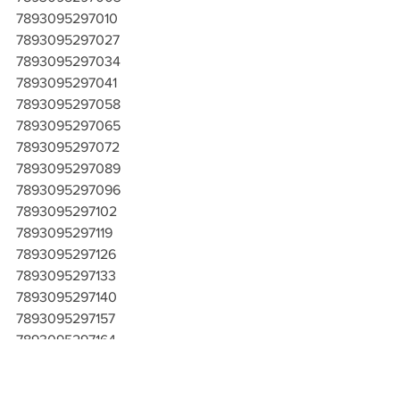
7893095297010
7893095297027
7893095297034
7893095297041
7893095297058
7893095297065
7893095297072
7893095297089
7893095297096
7893095297102
7893095297119
7893095297126
7893095297133
7893095297140
7893095297157
7893095297164
7893095297171
7893095297188