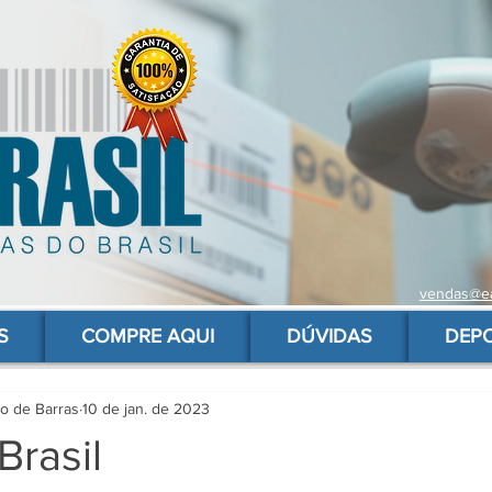
vendas@ea
 de barras para produtos, gs1, código brasileiro, ean 13 universal, código de barras barato
S
COMPRE AQUI
DÚVIDAS
DEP
go de Barras
10 de jan. de 2023
Brasil