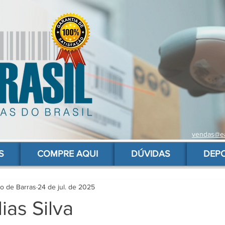
vendas@ea
 de barras para produtos, gs1, código brasileiro, ean 13 universal, código de barras barato
S
COMPRE AQUI
DÚVIDAS
DEP
go de Barras
24 de jul. de 2025
ias Silva