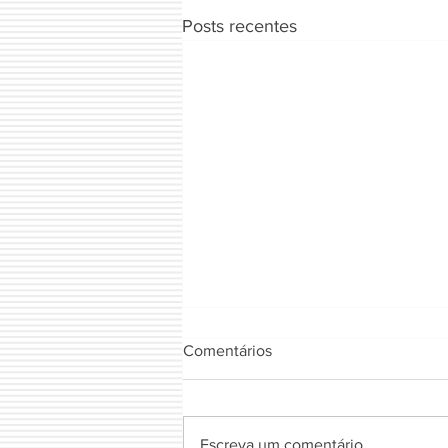
Posts recentes
Comentários
FIOTA NATURAL
Escreva um comentário