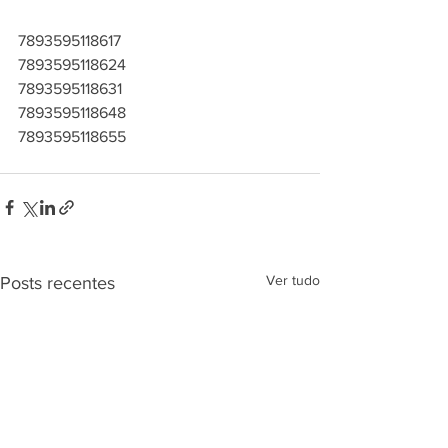
7893595118617
7893595118624
7893595118631
7893595118648
7893595118655
Ver tudo
Posts recentes