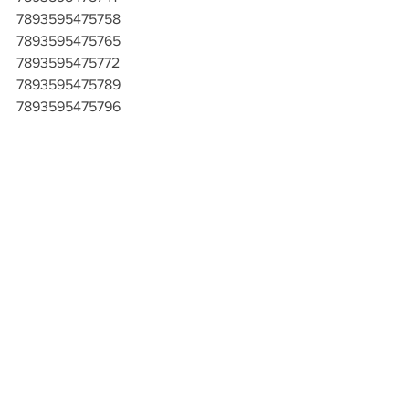
7893595475758
7893595475765
7893595475772
7893595475789
7893595475796
7893595475802
7893595475819
7893595475826
7893595475833
7893595475840
7893595475857
7893595475864
7893595475871
7893595475888
7893595475895
7893595475901
7893595475918
7893595475925