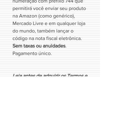
numeração com prefixo 744 que
permitirá você enviar seu produto
na Amazon (como genérico),
Mercado Livre e em qualquer loja
do mundo, também lançar o
código na nota fiscal eletrônica.
Sem taxas ou anuidades
.
Pagamento único.
Leia antes de adquirir os
Termos e
Condições
Termos e Condições
Ao clicar em comprar você aceita os
nossos
Termos e Condições
.