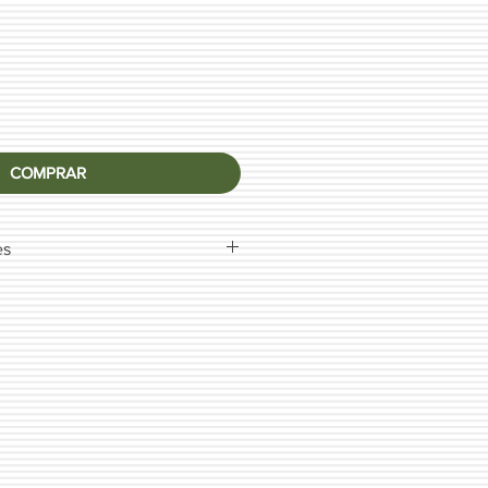
COMPRAR
es
 você aceita os nossos