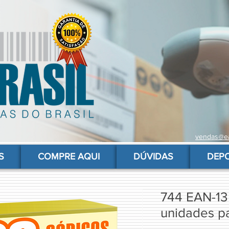
vendas@ea
 de barras para produtos, gs1, código brasileiro, ean 13 universal, código de barras barato
S
COMPRE AQUI
DÚVIDAS
DEP
744 EAN-13
unidades p