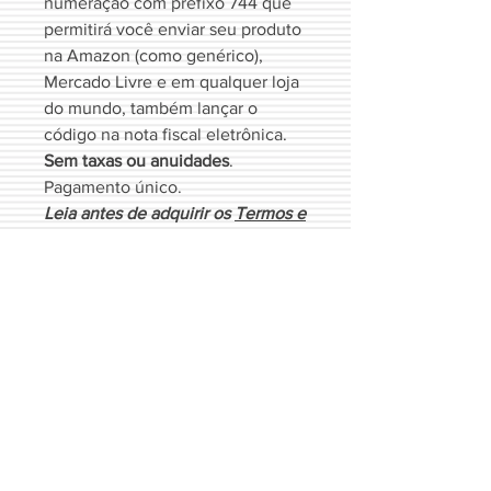
numeração com prefixo 744 que
permitirá você enviar seu produto
na Amazon (como genérico),
Mercado Livre e em qualquer loja
do mundo, também lançar o
código na nota fiscal eletrônica.
Sem taxas ou anuidades
.
Pagamento único.
Leia antes de adquirir os
Termos e
Condições
Termos e Condições
Ao clicar em comprar você aceita os
nossos
Termos e Condições
.
Copyright 2026 Todos os Direitos Reservados