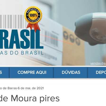
vendas@ea
 de barras para produtos, gs1, código brasileiro, ean 13 universal, código de barras barato
S
COMPRE AQUI
DÚVIDAS
DEP
go de Barras
6 de mai. de 2021
de Moura pires