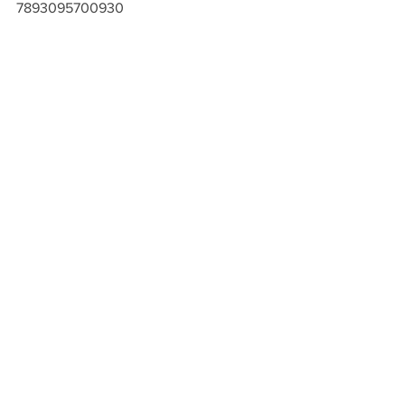
7893095700930
7893095700947
7893095700954
7893095700961
7893095700978
7893095700985
7893095700992
7893095701005
Ver tudo
Posts recentes