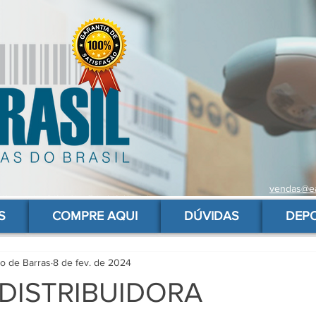
vendas@ea
 de barras para produtos, gs1, código brasileiro, ean 13 universal, código de barras barato
S
COMPRE AQUI
DÚVIDAS
DEP
go de Barras
8 de fev. de 2024
DISTRIBUIDORA