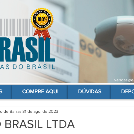
vendas@ea
 de barras para produtos, gs1, código brasileiro, ean 13 universal, código de barras barato
S
COMPRE AQUI
DÚVIDAS
DEP
go de Barras
31 de ago. de 2023
 BRASIL LTDA