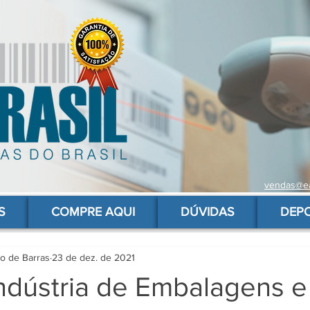
vendas@ea
 de barras para produtos, gs1, código brasileiro, ean 13 universal, código de barras barato
S
COMPRE AQUI
DÚVIDAS
DEP
go de Barras
23 de dez. de 2021
Indústria de Embalagens e