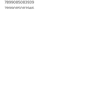
7899085083939
7899085083946
7899085083953
7899085083960
7899085083977
7899085083984
7899085083991
7899085084004
Ver tudo
Posts recentes