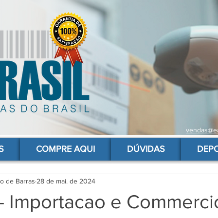
vendas@ea
 de barras para produtos, gs1, código brasileiro, ean 13 universal, código de barras barato
S
COMPRE AQUI
DÚVIDAS
DEP
go de Barras
28 de mai. de 2024
 - Importacao e Commerci