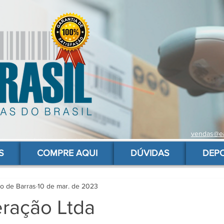
vendas@ea
 de barras para produtos, gs1, código brasileiro, ean 13 universal, código de barras barato
S
COMPRE AQUI
DÚVIDAS
DEP
go de Barras
10 de mar. de 2023
ração Ltda