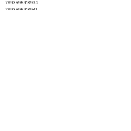
7893595918934
7893595918941
7893595918958
7893595918965
7893595918972
7893595918989
7893595918996
7893595919009
Ver tudo
Posts recentes