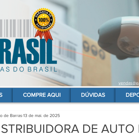
vendas@ea
 de barras para produtos, gs1, código brasileiro, ean 13 universal, código de barras barato
S
COMPRE AQUI
DÚVIDAS
DEP
go de Barras
13 de mai. de 2025
ISTRIBUIDORA DE AUTO