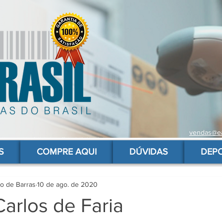
vendas@ea
 de barras para produtos, gs1, código brasileiro, ean 13 universal, código de barras barato
S
COMPRE AQUI
DÚVIDAS
DEP
go de Barras
10 de ago. de 2020
arlos de Faria