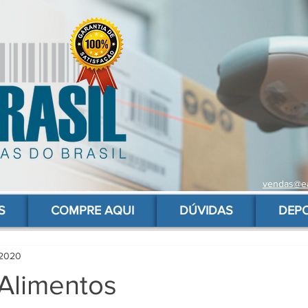
vendas@ea
 de barras para produtos, gs1, código brasileiro, ean 13 universal, código de barras barato
S
COMPRE AQUI
DÚVIDAS
DEP
 2020
Alimentos