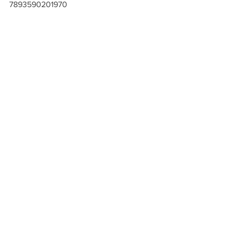
7893590201970
7893590201987
7893590201994
7893590202007
Ver tudo
Posts recentes